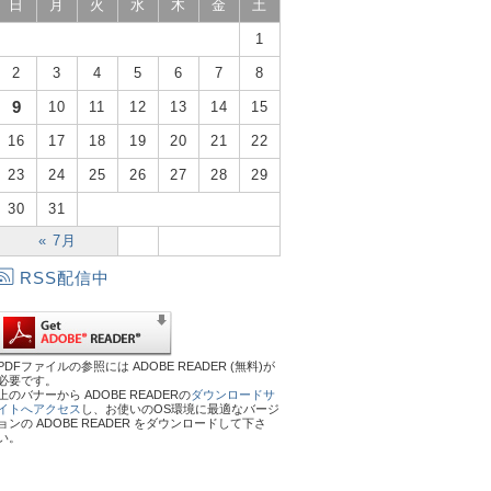
日
月
火
水
木
金
土
1
2
3
4
5
6
7
8
9
10
11
12
13
14
15
16
17
18
19
20
21
22
23
24
25
26
27
28
29
30
31
« 7月
RSS配信中
PDFファイルの参照には ADOBE READER (無料)が
必要です。
上のバナーから ADOBE READERの
ダウンロードサ
イトへアクセス
し、お使いのOS環境に最適なバージ
ョンの ADOBE READER をダウンロードして下さ
い。