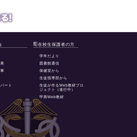
会
在校生保護者の方
動
学年だより
結果
図書館通信
行事
保健室から
祭
生徒指導部から
デパート
生徒が作るWeb教材プロ
ジェクト（進行中）
甲商Web教材