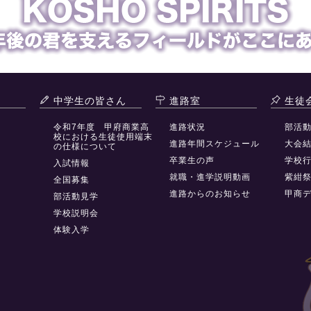
中学生の皆さん
進路室
生徒
令和7年度 甲府商業高
進路状況
部活
校における生徒使用端末
進路年間スケジュール
大会
の仕様について
卒業生の声
学校
入試情報
就職・進学説明動画
紫紺
全国募集
進路からのお知らせ
甲商
部活動見学
学校説明会
体験入学