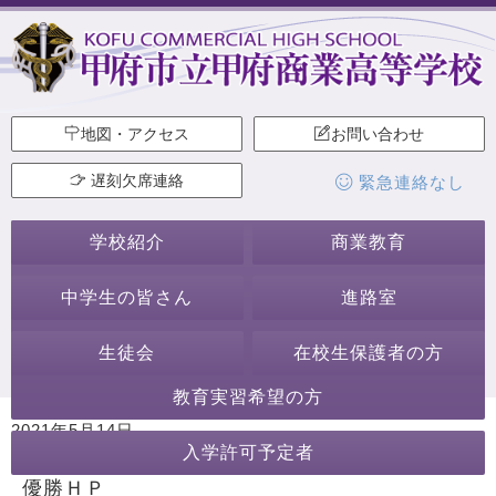
地図・アクセス
お問い合わせ
遅刻欠席連絡
緊急連絡なし
学校紹介
商業教育
中学生の皆さん
進路室
生徒会
在校生保護者の方
教育実習希望の方
2021年5月14日
入学許可予定者
カテゴリー:
優勝ＨＰ