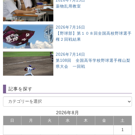
2026年7月23日
薬物乱用教室
2026年7月16日
【野球部】第１０８回全国高校野球選手
権２回戦結果
2026年7月14日
第108回 全国高等学校野球選手権山梨
県大会 一回戦
記事を探す
2026年8月
日
月
火
水
木
金
土
1