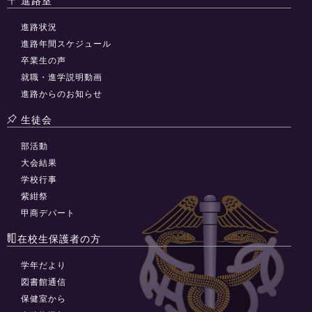
進路室
進路状況
進路年間スケジュール
卒業生の声
就職・進学説明動画
進路からのお知らせ
生徒会
部活動
大会結果
学校行事
紫紺祭
甲商デパート
在校生保護者の方
学年だより
図書館通信
保健室から