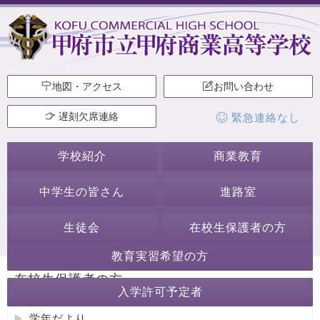
地図・アクセス
お問い合わせ
遅刻欠席連絡
緊急連絡なし
学校紹介
商業教育
中学生の皆さん
進路室
生徒会
在校生保護者の方
教育実習希望の方
在校生保護者の方
入学許可予定者
学年だより