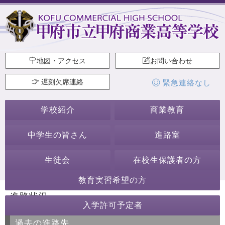
地図・アクセス
お問い合わせ
遅刻欠席連絡
緊急連絡なし
学校紹介
商業教育
中学生の皆さん
進路室
生徒会
在校生保護者の方
教育実習希望の方
進路状況
入学許可予定者
過去の進路先