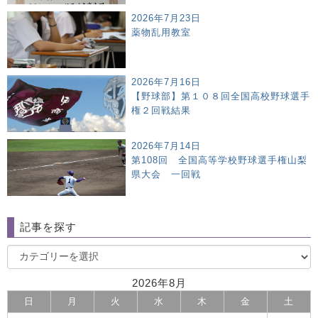
2026年7月23日
薬物乱用教室
2026年7月16日
【野球部】第１０８回全国高校野球選手
権２回戦結果
2026年7月14日
第108回 全国高等学校野球選手権山梨
県大会 一回戦
記事を探す
2026年8月
日
月
火
水
木
金
土