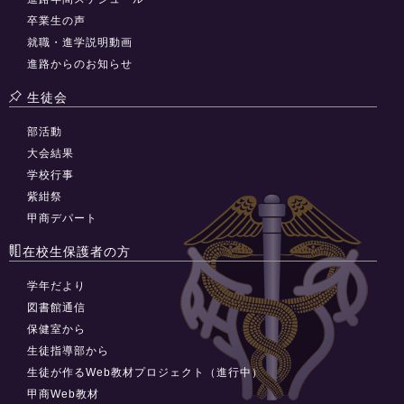
卒業生の声
就職・進学説明動画
進路からのお知らせ
生徒会
部活動
大会結果
学校行事
紫紺祭
甲商デパート
在校生保護者の方
学年だより
図書館通信
保健室から
生徒指導部から
生徒が作るWeb教材プロジェクト（進行中）
甲商Web教材