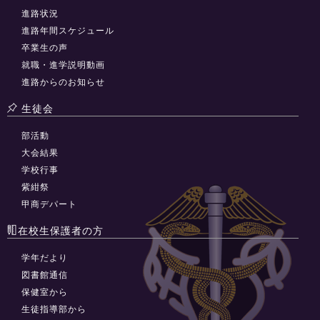
進路状況
進路年間スケジュール
卒業生の声
就職・進学説明動画
進路からのお知らせ
生徒会
部活動
大会結果
学校行事
紫紺祭
甲商デパート
在校生保護者の方
学年だより
図書館通信
保健室から
生徒指導部から