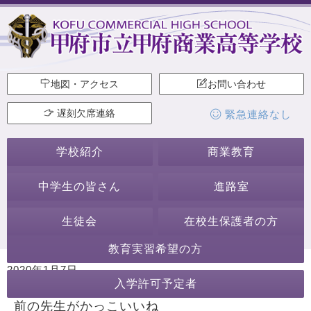
地図・アクセス
お問い合わせ
遅刻欠席連絡
緊急連絡なし
学校紹介
商業教育
中学生の皆さん
進路室
生徒会
在校生保護者の方
教育実習希望の方
2020年1月7日
入学許可予定者
カテゴリー:
前の先生がかっこいいね