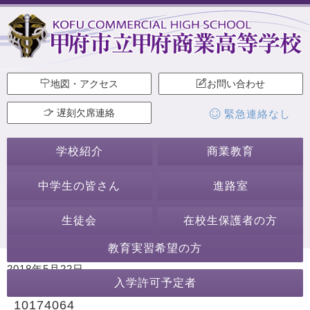
地図・アクセス
お問い合わせ
遅刻欠席連絡
緊急連絡なし
学校紹介
商業教育
中学生の皆さん
進路室
生徒会
在校生保護者の方
教育実習希望の方
2018年5月22日
入学許可予定者
カテゴリー:
10174064