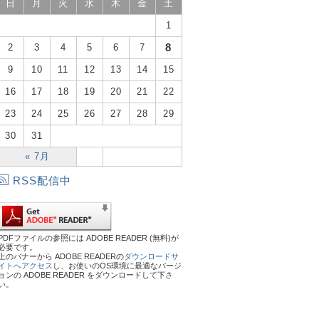
日
月
火
水
木
金
土
1
8
2
3
4
5
6
7
9
10
11
12
13
14
15
16
17
18
19
20
21
22
23
24
25
26
27
28
29
30
31
« 7月
RSS配信中
PDFファイルの参照には ADOBE READER (無料)が
必要です。
上のバナーから ADOBE READERの
ダウンロードサ
イトへアクセス
し、お使いのOS環境に最適なバージ
ョンの ADOBE READER をダウンロードして下さ
い。