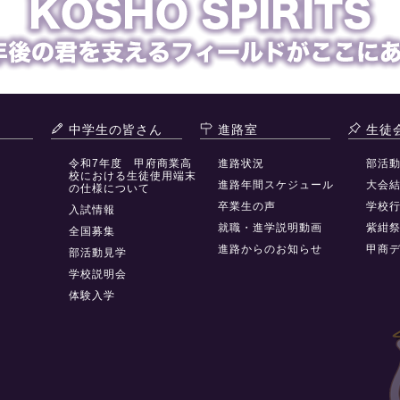
中学生の皆さん
進路室
生徒
令和7年度 甲府商業高
進路状況
部活
校における生徒使用端末
進路年間スケジュール
大会
の仕様について
卒業生の声
学校
入試情報
就職・進学説明動画
紫紺
全国募集
進路からのお知らせ
甲商
部活動見学
学校説明会
体験入学