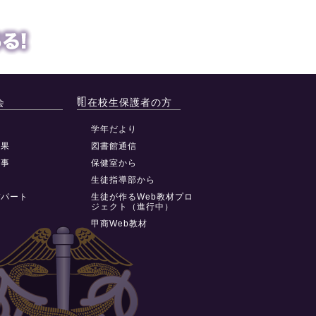
会
在校生保護者の方
動
学年だより
結果
図書館通信
行事
保健室から
祭
生徒指導部から
デパート
生徒が作るWeb教材プロ
ジェクト（進行中）
甲商Web教材