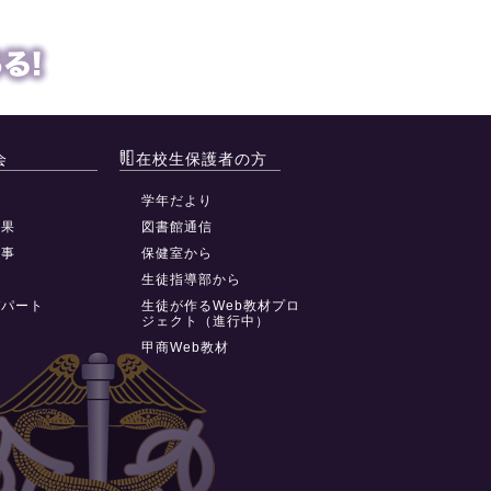
会
在校生保護者の方
動
学年だより
結果
図書館通信
行事
保健室から
祭
生徒指導部から
デパート
生徒が作るWeb教材プロ
ジェクト（進行中）
甲商Web教材