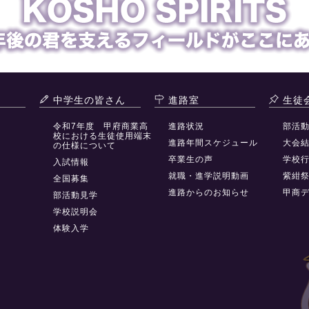
中学生の皆さん
進路室
生徒
令和7年度 甲府商業高
進路状況
部活
校における生徒使用端末
進路年間スケジュール
大会
の仕様について
卒業生の声
学校
入試情報
就職・進学説明動画
紫紺
全国募集
進路からのお知らせ
甲商
部活動見学
学校説明会
体験入学