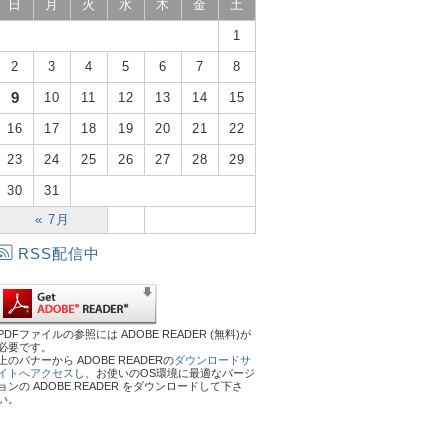
日
月
火
水
木
金
土
1
2
3
4
5
6
7
8
9
10
11
12
13
14
15
16
17
18
19
20
21
22
23
24
25
26
27
28
29
30
31
« 7月
RSS配信中
PDFファイルの参照には ADOBE READER (無料)が
必要です。
上のバナーから ADOBE READERの
ダウンロードサ
イトへアクセス
し、お使いのOS環境に最適なバージ
ョンの ADOBE READER をダウンロードして下さ
い。