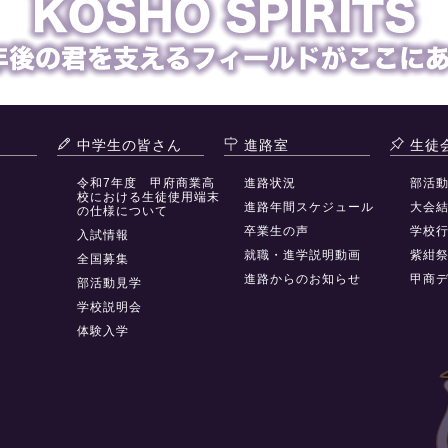
中学生の皆さん
進路室
生徒
令和7年度 甲府商業高
進路状況
部活
校における生徒使用端末
進路年間スケジュール
大会
の仕様について
卒業生の声
学校
入試情報
就職・進学説明動画
紫紺
全国募集
進路からのお知らせ
甲商
部活動見学
学校説明会
体験入学