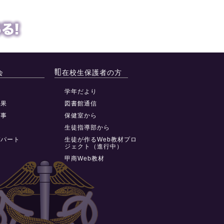
会
在校生保護者の方
動
学年だより
結果
図書館通信
行事
保健室から
祭
生徒指導部から
デパート
生徒が作るWeb教材プロ
ジェクト（進行中）
甲商Web教材