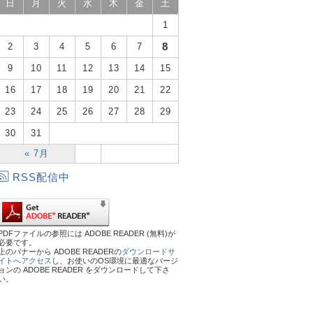
日
月
火
水
木
金
土
1
8
2
3
4
5
6
7
9
10
11
12
13
14
15
16
17
18
19
20
21
22
23
24
25
26
27
28
29
30
31
« 7月
RSS配信中
PDFファイルの参照には ADOBE READER (無料)が
必要です。
上のバナーから ADOBE READERの
ダウンロードサ
イトへアクセス
し、お使いのOS環境に最適なバージ
ョンの ADOBE READER をダウンロードして下さ
い。