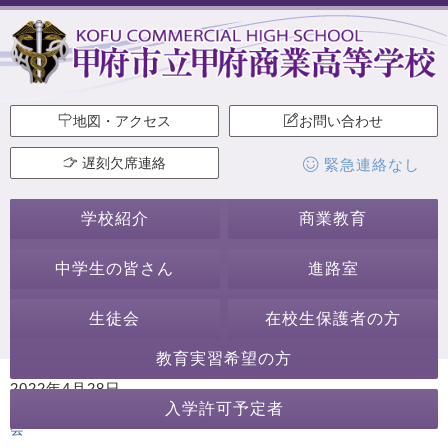
地図・アクセス
お問い合わせ
遅刻欠席連絡
緊急連絡なし
学校紹介
商業教育
中学生の皆さん
進路室
生徒会
在校生保護者の方
教育実習希望の方
2022年4月28日
入学許可予定者
カテゴリー:
年度初めの行事
行事・活動
ホームページ作成委員
会