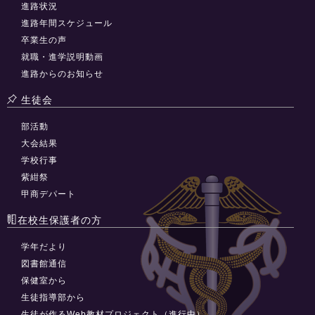
進路状況
進路年間スケジュール
卒業生の声
就職・進学説明動画
進路からのお知らせ
生徒会
部活動
大会結果
学校行事
紫紺祭
甲商デパート
在校生保護者の方
学年だより
図書館通信
保健室から
生徒指導部から
生徒が作るWeb教材プロジェクト（進行中）