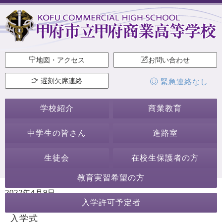
地図・アクセス
お問い合わせ
遅刻欠席連絡
緊急連絡なし
学校紹介
商業教育
中学生の皆さん
進路室
生徒会
在校生保護者の方
教育実習希望の方
2022年4月9日
入学許可予定者
カテゴリー:
行事・活動
入学式
ホームページ作成委員会
入学式