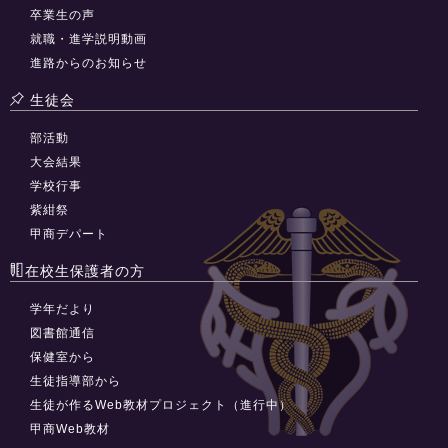
卒業生の声
就職・進学説明動画
進路からのお知らせ
生徒会
部活動
大会結果
学校行事
紫紺祭
甲商デパート
在校生保護者の方
学年だより
図書館通信
保健室から
生徒指導部から
生徒が作るWeb教材プロジェクト（進行中）
甲商Web教材