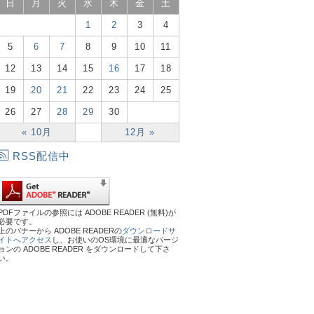
日
月
火
水
木
金
土
1
2
3
4
5
6
7
8
9
10
11
12
13
14
15
16
17
18
19
20
21
22
23
24
25
26
27
28
29
30
« 10月
12月 »
RSS配信中
PDFファイルの参照には ADOBE READER (無料)が
必要です。
上のバナーから ADOBE READERの
ダウンロードサ
イトへアクセス
し、お使いのOS環境に最適なバージ
ョンの ADOBE READER をダウンロードして下さ
い。