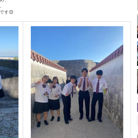
、
です😊