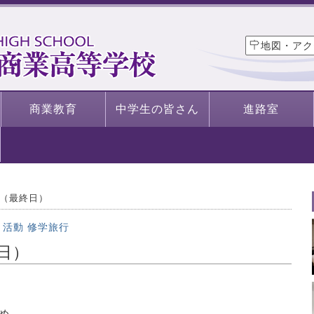
地図・アク
商業教育
中学生の皆さん
進路室
（最終日）
・活動
修学旅行
日）
め、