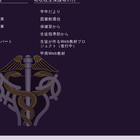
動
学年だより
結果
図書館通信
行事
保健室から
祭
生徒指導部から
デパート
生徒が作るWeb教材プロ
ジェクト（進行中）
甲商Web教材