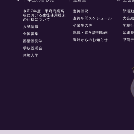
令和7年度 甲府商業高
進路状況
部活
校における生徒使用端末
進路年間スケジュール
大会
の仕様について
卒業生の声
学校
入試情報
就職・進学説明動画
紫紺
全国募集
進路からのお知らせ
甲商
部活動見学
学校説明会
体験入学