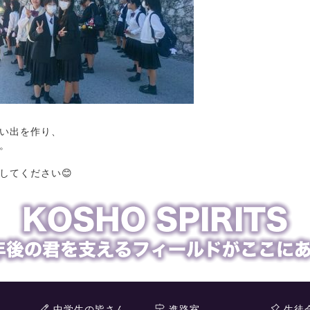
い出を作り、
。
してください😊
中学生の皆さん
進路室
生徒