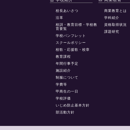
校長あいさつ
商業教育とは
沿革
学科紹介
校訓・教育目標・学校教
資格取得状況
育要覧
課題研究
学校パンフレット
スクールポリシー
校歌・応援歌・校章
教育課程
年間行事予定
施設紹介
制服について
学費等
甲商生の一日
学校評価
いじめ防止基本方針
部活動方針