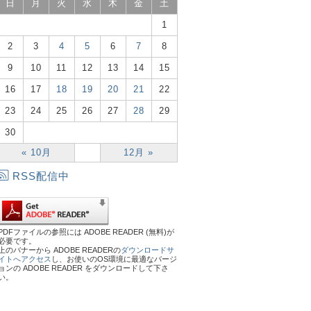
日
月
火
水
木
金
土
1
2
3
4
5
6
7
8
9
10
11
12
13
14
15
16
17
18
19
20
21
22
23
24
25
26
27
28
29
30
« 10月
12月 »
RSS配信中
PDFファイルの参照には ADOBE READER (無料)が
必要です。
上のバナーから ADOBE READERの
ダウンロードサ
イトへアクセス
し、お使いのOS環境に最適なバージ
ョンの ADOBE READER をダウンロードして下さ
い。