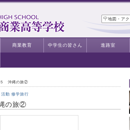
地図・アク
商業教育
中学生の皆さん
進路室
５ 沖縄の旅②
・活動
修学旅行
縄の旅②