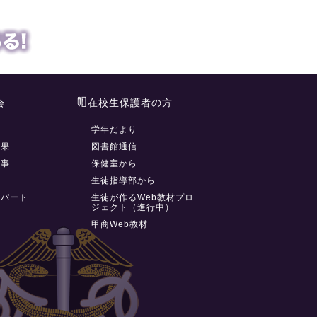
会
在校生保護者の方
動
学年だより
結果
図書館通信
行事
保健室から
祭
生徒指導部から
デパート
生徒が作るWeb教材プロ
ジェクト（進行中）
甲商Web教材