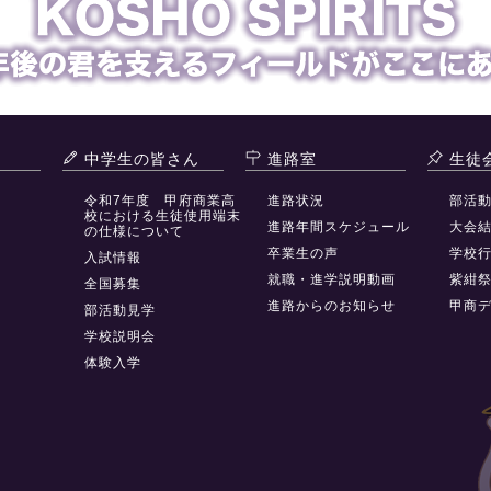
中学生の皆さん
進路室
生徒
令和7年度 甲府商業高
進路状況
部活
校における生徒使用端末
進路年間スケジュール
大会
の仕様について
卒業生の声
学校
入試情報
就職・進学説明動画
紫紺
全国募集
進路からのお知らせ
甲商
部活動見学
学校説明会
体験入学