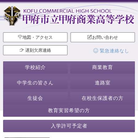
地図・アクセス
お問い合わせ
遅刻欠席連絡
緊急連絡なし
学校紹介
商業教育
中学生の皆さん
進路室
生徒会
在校生保護者の方
教育実習希望の方
2022年
入学許可予定者