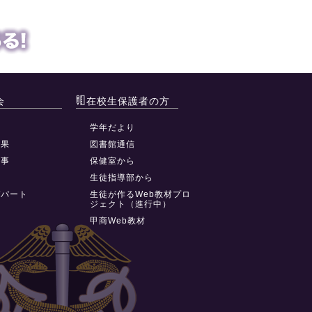
会
在校生保護者の方
動
学年だより
結果
図書館通信
行事
保健室から
祭
生徒指導部から
デパート
生徒が作るWeb教材プロ
ジェクト（進行中）
甲商Web教材