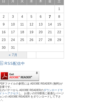
日
月
火
水
木
金
土
1
7
2
3
4
5
6
8
9
10
11
12
13
14
15
16
17
18
19
20
21
22
23
24
25
26
27
28
29
30
31
« 7月
RSS配信中
PDFファイルの参照には ADOBE READER (無料)が
必要です。
上のバナーから ADOBE READERの
ダウンロードサ
イトへアクセス
し、お使いのOS環境に最適なバージ
ョンの ADOBE READER をダウンロードして下さ
い。