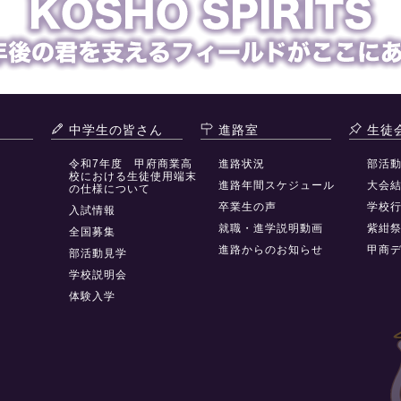
中学生の皆さん
進路室
生徒
令和7年度 甲府商業高
進路状況
部活
校における生徒使用端末
進路年間スケジュール
大会
の仕様について
卒業生の声
学校
入試情報
就職・進学説明動画
紫紺
全国募集
進路からのお知らせ
甲商
部活動見学
学校説明会
体験入学