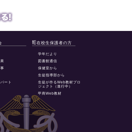
会
在校生保護者の方
動
学年だより
結果
図書館通信
行事
保健室から
祭
生徒指導部から
デパート
生徒が作るWeb教材プロ
ジェクト（進行中）
甲商Web教材