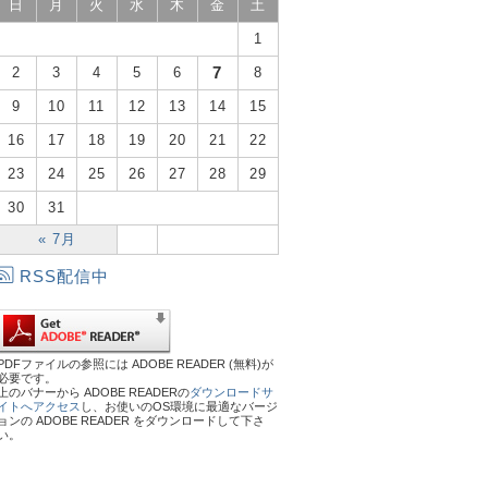
日
月
火
水
木
金
土
1
7
2
3
4
5
6
8
9
10
11
12
13
14
15
16
17
18
19
20
21
22
23
24
25
26
27
28
29
30
31
« 7月
RSS配信中
PDFファイルの参照には ADOBE READER (無料)が
必要です。
上のバナーから ADOBE READERの
ダウンロードサ
イトへアクセス
し、お使いのOS環境に最適なバージ
ョンの ADOBE READER をダウンロードして下さ
い。