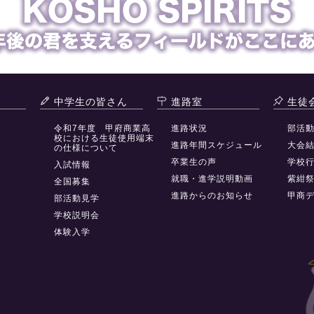
中学生の皆さん
進路室
生徒
令和7年度 甲府商業高
進路状況
部活
校における生徒使用端末
進路年間スケジュール
大会
の仕様について
卒業生の声
学校
入試情報
就職・進学説明動画
紫紺
全国募集
進路からのお知らせ
甲商
部活動見学
学校説明会
体験入学