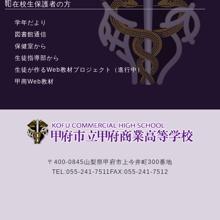
在校生保護者の方
学年だより
図書館通信
保健室から
生徒指導部から
生徒が作るWeb教材プロジェクト（進行中）
甲商Web教材
〒400-0845
山梨県甲府市上今井町300番地
TEL:055-241-7511
FAX:055-241-7512