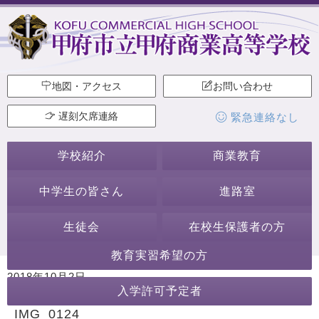
地図・アクセス
お問い合わせ
遅刻欠席連絡
緊急連絡なし
学校紹介
商業教育
中学生の皆さん
進路室
生徒会
在校生保護者の方
教育実習希望の方
2018年10月2日
入学許可予定者
カテゴリー:
IMG_0124