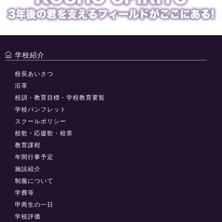
学校紹介
校長あいさつ
沿革
校訓・教育目標・学校教育要覧
学校パンフレット
スクールポリシー
校歌・応援歌・校章
教育課程
年間行事予定
施設紹介
制服について
学費等
甲商生の一日
学校評価