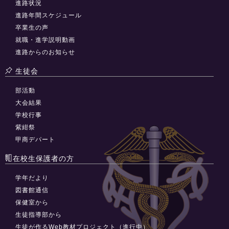
進路状況
進路年間スケジュール
卒業生の声
就職・進学説明動画
進路からのお知らせ
生徒会
部活動
大会結果
学校行事
紫紺祭
甲商デパート
在校生保護者の方
学年だより
図書館通信
保健室から
生徒指導部から
生徒が作るWeb教材プロジェクト（進行中）