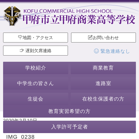
地図・アクセス
お問い合わせ
遅刻欠席連絡
緊急連絡なし
学校紹介
商業教育
中学生の皆さん
進路室
生徒会
在校生保護者の方
教育実習希望の方
2020年2月10日
入学許可予定者
カテゴリー:
IMG_0238