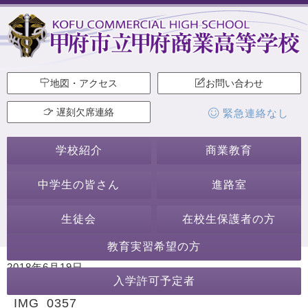
地図・アクセス
お問い合わせ
遅刻欠席連絡
緊急連絡なし
学校紹介
商業教育
中学生の皆さん
進路室
生徒会
在校生保護者の方
教育実習希望の方
2018年6月19日
入学許可予定者
カテゴリー:
IMG_0357