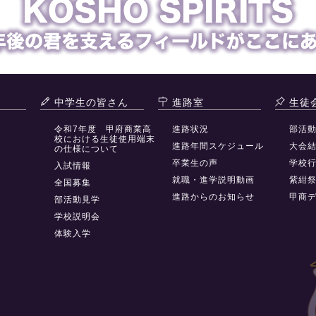
中学生の皆さん
進路室
生徒
令和7年度 甲府商業高
進路状況
部活
校における生徒使用端末
進路年間スケジュール
大会
の仕様について
卒業生の声
学校
入試情報
就職・進学説明動画
紫紺
全国募集
進路からのお知らせ
甲商
部活動見学
学校説明会
体験入学