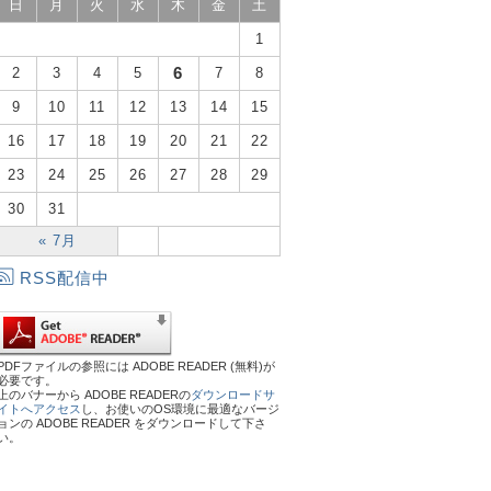
日
月
火
水
木
金
土
1
6
2
3
4
5
7
8
9
10
11
12
13
14
15
16
17
18
19
20
21
22
23
24
25
26
27
28
29
30
31
« 7月
RSS配信中
PDFファイルの参照には ADOBE READER (無料)が
必要です。
上のバナーから ADOBE READERの
ダウンロードサ
イトへアクセス
し、お使いのOS環境に最適なバージ
ョンの ADOBE READER をダウンロードして下さ
い。