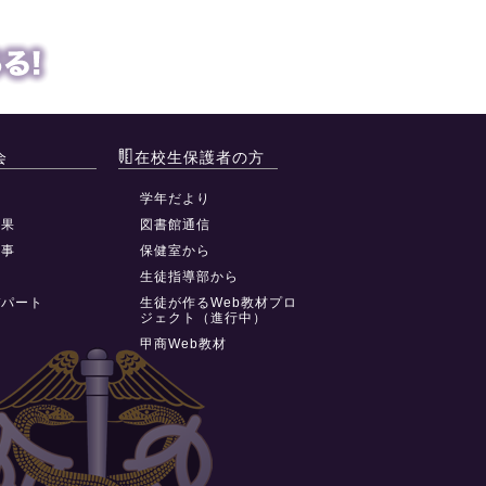
会
在校生保護者の方
動
学年だより
結果
図書館通信
行事
保健室から
祭
生徒指導部から
デパート
生徒が作るWeb教材プロ
ジェクト（進行中）
甲商Web教材