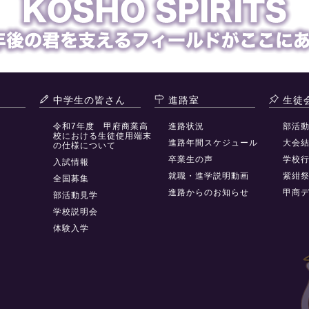
中学生の皆さん
進路室
生徒
令和7年度 甲府商業高
進路状況
部活
校における生徒使用端末
進路年間スケジュール
大会
の仕様について
卒業生の声
学校
入試情報
就職・進学説明動画
紫紺
全国募集
進路からのお知らせ
甲商
部活動見学
学校説明会
体験入学