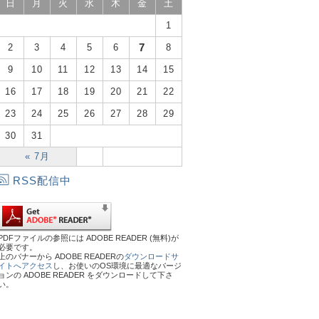
日
月
火
水
木
金
土
1
7
2
3
4
5
6
8
9
10
11
12
13
14
15
16
17
18
19
20
21
22
23
24
25
26
27
28
29
30
31
« 7月
RSS配信中
PDFファイルの参照には ADOBE READER (無料)が
必要です。
上のバナーから ADOBE READERの
ダウンロードサ
イトへアクセス
し、お使いのOS環境に最適なバージ
ョンの ADOBE READER をダウンロードして下さ
い。