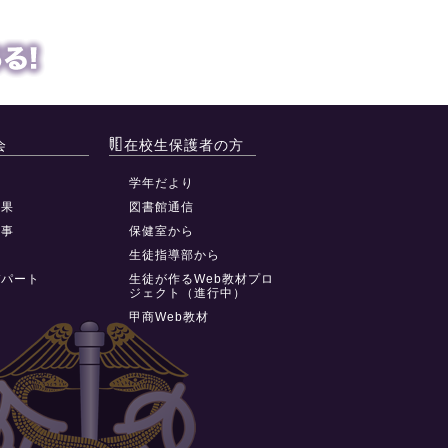
会
在校生保護者の方
動
学年だより
結果
図書館通信
行事
保健室から
祭
生徒指導部から
デパート
生徒が作るWeb教材プロ
ジェクト（進行中）
甲商Web教材