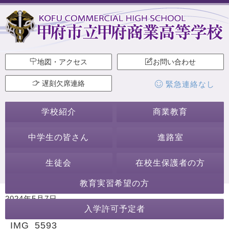
地図・アクセス
お問い合わせ
遅刻欠席連絡
緊急連絡なし
学校紹介
商業教育
中学生の皆さん
進路室
生徒会
在校生保護者の方
教育実習希望の方
2024年5月7日
入学許可予定者
カテゴリー:
IMG_5593