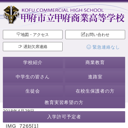
地図・アクセス
お問い合わせ
遅刻欠席連絡
緊急連絡なし
学校紹介
商業教育
中学生の皆さん
進路室
生徒会
在校生保護者の方
教育実習希望の方
2018年4月29日
入学許可予定者
カテゴリー:
IMG_7265[1]