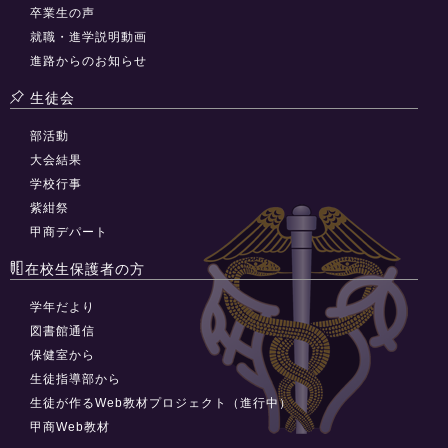
卒業生の声
就職・進学説明動画
進路からのお知らせ
生徒会
部活動
大会結果
学校行事
紫紺祭
甲商デパート
在校生保護者の方
学年だより
図書館通信
保健室から
生徒指導部から
生徒が作るWeb教材プロジェクト（進行中）
甲商Web教材