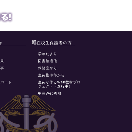
会
在校生保護者の方
動
学年だより
結果
図書館通信
行事
保健室から
祭
生徒指導部から
デパート
生徒が作るWeb教材プロ
ジェクト（進行中）
甲商Web教材