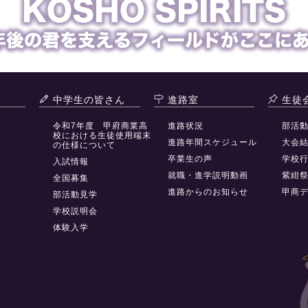
中学生の皆さん
進路室
生徒
令和7年度 甲府商業高
進路状況
部活
校における生徒使用端末
進路年間スケジュール
大会
の仕様について
卒業生の声
学校
入試情報
就職・進学説明動画
紫紺
全国募集
進路からのお知らせ
甲商
部活動見学
学校説明会
体験入学