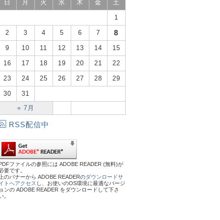
日
月
火
水
木
金
土
1
8
2
3
4
5
6
7
9
10
11
12
13
14
15
16
17
18
19
20
21
22
23
24
25
26
27
28
29
30
31
« 7月
RSS配信中
PDFファイルの参照には ADOBE READER (無料)が
必要です。
上のバナーから ADOBE READERの
ダウンロードサ
イトへアクセス
し、お使いのOS環境に最適なバージ
ョンの ADOBE READER をダウンロードして下さ
い。