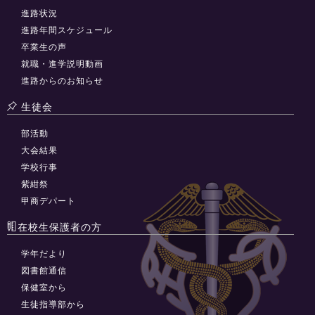
進路状況
進路年間スケジュール
卒業生の声
就職・進学説明動画
進路からのお知らせ
生徒会
部活動
大会結果
学校行事
紫紺祭
甲商デパート
在校生保護者の方
学年だより
図書館通信
保健室から
生徒指導部から