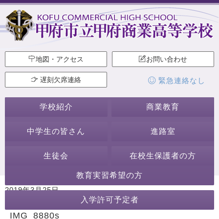
地図・アクセス
お問い合わせ
遅刻欠席連絡
緊急連絡なし
学校紹介
商業教育
中学生の皆さん
進路室
生徒会
在校生保護者の方
教育実習希望の方
2019年3月25日
入学許可予定者
カテゴリー:
IMG_8880s