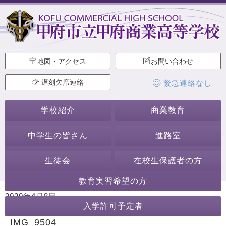
地図・アクセス
お問い合わせ
遅刻欠席連絡
緊急連絡なし
学校紹介
商業教育
中学生の皆さん
進路室
生徒会
在校生保護者の方
教育実習希望の方
2020年4月8日
入学許可予定者
カテゴリー:
IMG_9504