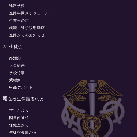
進路状況
進路年間スケジュール
卒業生の声
就職・進学説明動画
進路からのお知らせ
生徒会
部活動
大会結果
学校行事
紫紺祭
甲商デパート
在校生保護者の方
学年だより
図書館通信
保健室から
生徒指導部から