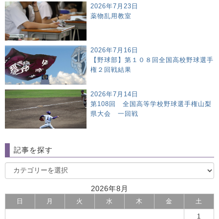
2026年7月23日
薬物乱用教室
2026年7月16日
【野球部】第１０８回全国高校野球選手
権２回戦結果
2026年7月14日
第108回 全国高等学校野球選手権山梨
県大会 一回戦
記事を探す
2026年8月
日
月
火
水
木
金
土
1