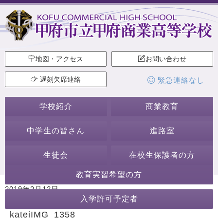
地図・アクセス
お問い合わせ
遅刻欠席連絡
緊急連絡なし
学校紹介
商業教育
中学生の皆さん
進路室
生徒会
在校生保護者の方
教育実習希望の方
2019年2月12日
入学許可予定者
カテゴリー:
kateiIMG_1358