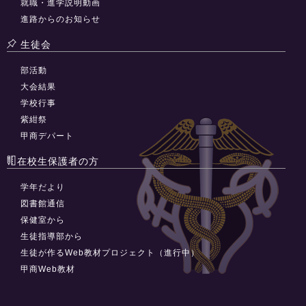
就職・進学説明動画
進路からのお知らせ
生徒会
部活動
大会結果
学校行事
紫紺祭
甲商デパート
在校生保護者の方
学年だより
図書館通信
保健室から
生徒指導部から
生徒が作るWeb教材プロジェクト（進行中）
甲商Web教材