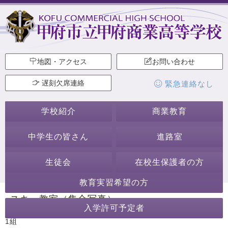
地図・アクセス
お問い合わせ
遅刻欠席連絡
緊急連絡なし
学校紹介
商業教育
中学生の皆さん
進路室
生徒会
在校生保護者の方
教育実習希望の方
スキー教室（集合写真）
入学許可予定者
1組