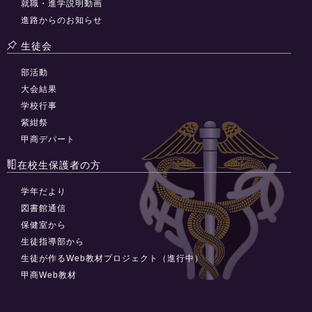
就職・進学説明動画
進路からのお知らせ
生徒会
部活動
大会結果
学校行事
紫紺祭
甲商デパート
在校生保護者の方
学年だより
図書館通信
保健室から
生徒指導部から
生徒が作るWeb教材プロジェクト（進行中）
甲商Web教材