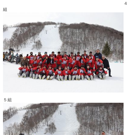
４
組
５組