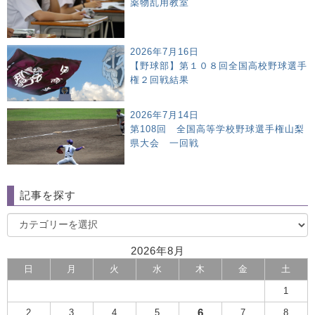
薬物乱用教室
2026年7月16日
【野球部】第１０８回全国高校野球選手
権２回戦結果
2026年7月14日
第108回 全国高等学校野球選手権山梨
県大会 一回戦
記事を探す
2026年8月
日
月
火
水
木
金
土
1
6
2
3
4
5
7
8