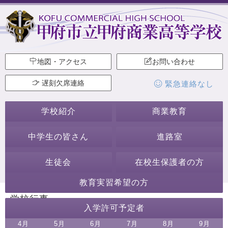
地図・アクセス
お問い合わせ
遅刻欠席連絡
緊急連絡なし
学校紹介
商業教育
中学生の皆さん
進路室
生徒会
在校生保護者の方
教育実習希望の方
学校行事
入学許可予定者
4
月
5
月
6
月
7
月
8
月
9
月