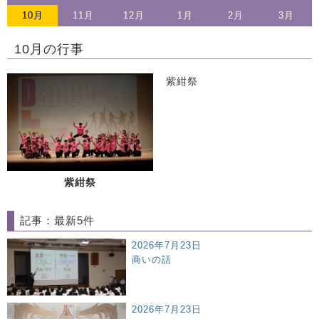
10
月
11
月
12
月
1
月
2
月
3
月
10月の行事
紫紺祭
紫紺祭
記事：最新5件
2026年7月23日
商いの話
2026年7月23日