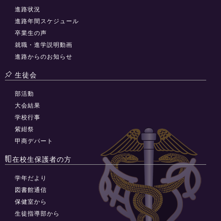
進路状況
進路年間スケジュール
卒業生の声
就職・進学説明動画
進路からのお知らせ
生徒会
部活動
大会結果
学校行事
紫紺祭
甲商デパート
在校生保護者の方
学年だより
図書館通信
保健室から
生徒指導部から