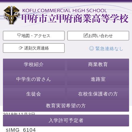
地図・アクセス
お問い合わせ
遅刻欠席連絡
緊急連絡なし
学校紹介
商業教育
中学生の皆さん
進路室
生徒会
在校生保護者の方
教育実習希望の方
2018年11月3日
入学許可予定者
カテゴリー:
sIMG_6104