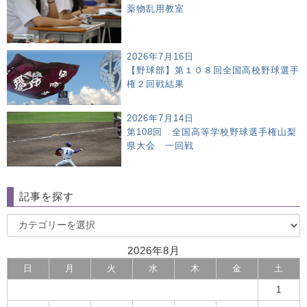
薬物乱用教室
2026年7月16日
【野球部】第１０８回全国高校野球選手
権２回戦結果
2026年7月14日
第108回 全国高等学校野球選手権山梨
県大会 一回戦
記事を探す
2026年8月
日
月
火
水
木
金
土
1