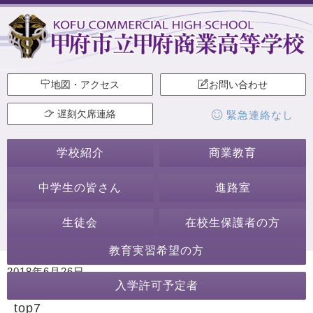
地図・アクセス
お問い合わせ
遅刻欠席連絡
緊急連絡なし
学校紹介
商業教育
中学生の皆さん
進路室
生徒会
在校生保護者の方
教育実習希望の方
2018年6月26日
入学許可予定者
カテゴリー:
top7