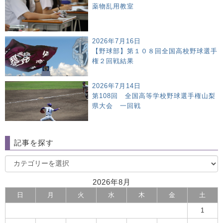
薬物乱用教室
2026年7月16日
【野球部】第１０８回全国高校野球選手
権２回戦結果
2026年7月14日
第108回 全国高等学校野球選手権山梨
県大会 一回戦
記事を探す
2026年8月
日
月
火
水
木
金
土
1