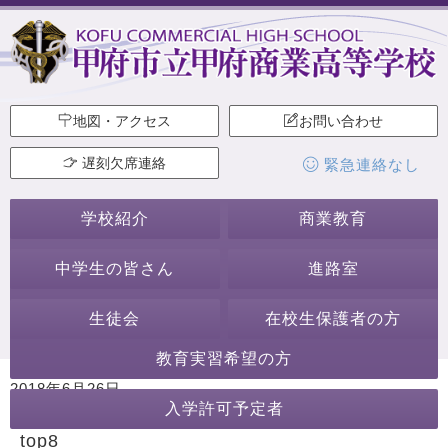
地図・アクセス
お問い合わせ
遅刻欠席連絡
緊急連絡なし
学校紹介
商業教育
中学生の皆さん
進路室
生徒会
在校生保護者の方
教育実習希望の方
2018年6月26日
入学許可予定者
カテゴリー:
top8