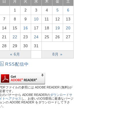
日
月
火
水
木
金
土
1
2
3
4
5
6
7
8
9
10
11
12
13
14
15
16
17
18
19
20
21
22
23
24
25
26
27
28
29
30
31
« 6月
8月 »
RSS配信中
PDFファイルの参照には ADOBE READER (無料)が
必要です。
上のバナーから ADOBE READERの
ダウンロードサ
イトへアクセス
し、お使いのOS環境に最適なバージ
ョンの ADOBE READER をダウンロードして下さ
い。