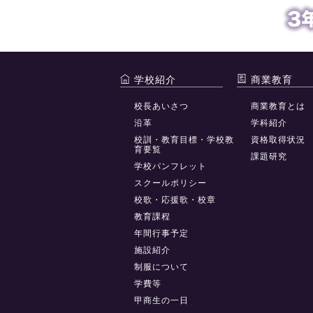
学校紹介
商業教育
校長あいさつ
商業教育とは
沿革
学科紹介
校訓・教育目標・学校教
資格取得状況
育要覧
課題研究
学校パンフレット
スクールポリシー
校歌・応援歌・校章
教育課程
年間行事予定
施設紹介
制服について
学費等
甲商生の一日