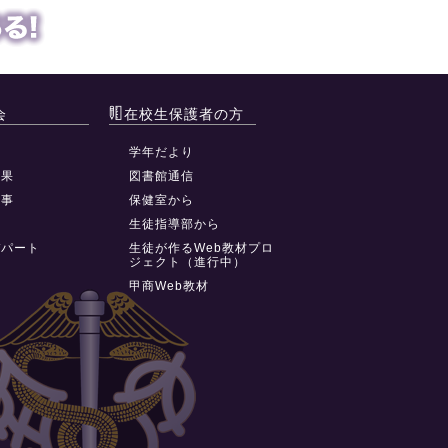
会
在校生保護者の方
動
学年だより
結果
図書館通信
行事
保健室から
祭
生徒指導部から
デパート
生徒が作るWeb教材プロ
ジェクト（進行中）
甲商Web教材