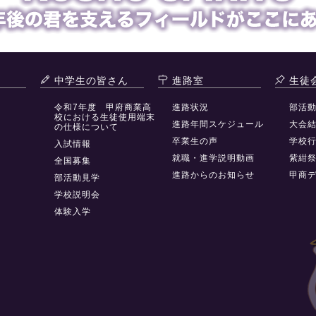
中学生の皆さん
進路室
生徒
令和7年度 甲府商業高
進路状況
部活
校における生徒使用端末
進路年間スケジュール
大会
の仕様について
卒業生の声
学校
入試情報
就職・進学説明動画
紫紺
全国募集
進路からのお知らせ
甲商
部活動見学
学校説明会
体験入学