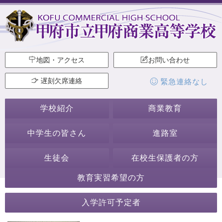
地図・アクセス
お問い合わせ
遅刻欠席連絡
緊急連絡なし
学校紹介
商業教育
中学生の皆さん
進路室
生徒会
在校生保護者の方
教育実習希望の方
2019年7月
入学許可予定者