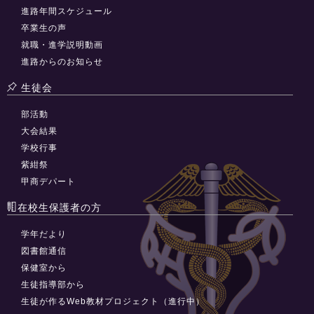
進路年間スケジュール
卒業生の声
就職・進学説明動画
進路からのお知らせ
生徒会
部活動
大会結果
学校行事
紫紺祭
甲商デパート
在校生保護者の方
学年だより
図書館通信
保健室から
生徒指導部から
生徒が作るWeb教材プロジェクト（進行中）