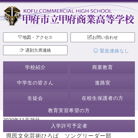
地図・アクセス
お問い合わせ
遅刻欠席連絡
緊急連絡なし
学校紹介
商業教育
中学生の皆さん
進路室
生徒会
在校生保護者の方
教育実習希望の方
2020年11月25日
入学許可予定者
カテゴリー:
生徒会・部活動
ソングリーダー部
県民文化芸術ひろば ソングリーダー部