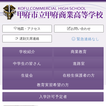
地図・アクセス
お問い合わせ
遅刻欠席連絡
緊急連絡なし
学校紹介
商業教育
中学生の皆さん
進路室
生徒会
在校生保護者の方
教育実習希望の方
生徒会・部活動
入学許可予定者