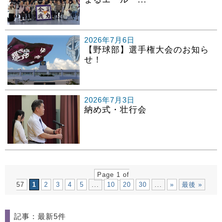
2026年7月6日
【野球部】選手権大会のお知ら
せ！
2026年7月3日
納め式・壮行会
Page 1 of
57
1
2
3
4
5
...
10
20
30
...
»
最後 »
記事：最新5件