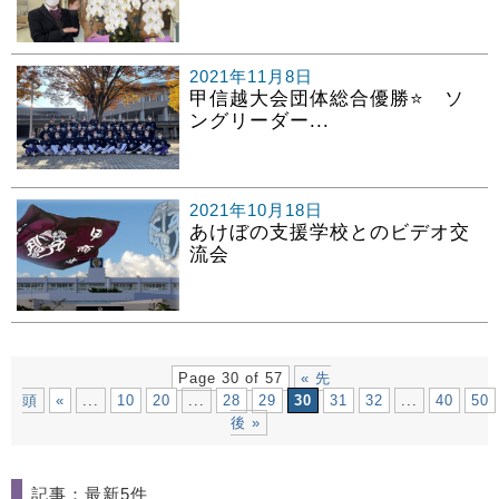
2021年11月8日
甲信越大会団体総合優勝⭐ ソ
ングリーダー...
2021年10月18日
あけぼの支援学校とのビデオ交
流会
Page 30 of 57
« 先
頭
«
...
10
20
...
28
29
30
31
32
...
40
50
後 »
記事：最新5件