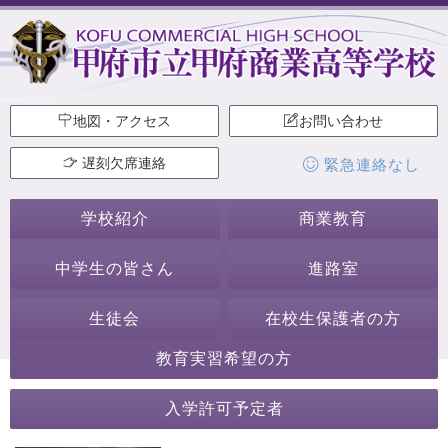
地図・アクセス
お問い合わせ
遅刻欠席連絡
緊急連絡なし
学校紹介
商業教育
中学生の皆さん
進路室
生徒会
在校生保護者の方
教育実習希望の方
生徒会・部活動
入学許可予定者