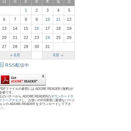
日
月
火
水
木
金
土
1
2
3
4
5
6
7
8
9
10
11
12
13
14
15
16
17
18
19
20
21
22
23
24
25
26
27
28
29
30
31
« 6月
8月 »
RSS配信中
PDFファイルの参照には ADOBE READER (無料)が
必要です。
上のバナーから ADOBE READERの
ダウンロードサ
イトへアクセス
し、お使いのOS環境に最適なバージ
ョンの ADOBE READER をダウンロードして下さ
い。