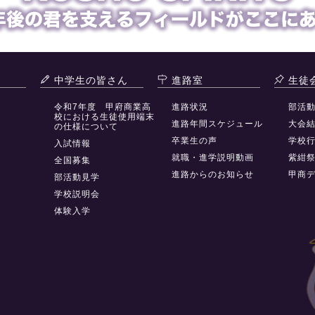
中学生の皆さん
進路室
生徒
令和7年度 甲府商業高
進路状況
部活
校における生徒使用端末
進路年間スケジュール
大会
の仕様について
卒業生の声
学校
入試情報
就職・進学説明動画
紫紺
全国募集
進路からのお知らせ
甲商
部活動見学
学校説明会
体験入学