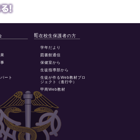
会
在校生保護者の方
動
学年だより
結果
図書館通信
行事
保健室から
祭
生徒指導部から
デパート
生徒が作るWeb教材プロ
ジェクト（進行中）
甲商Web教材