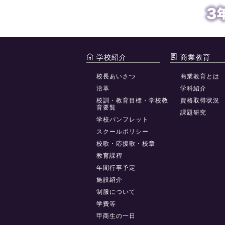
学校紹介
商業教育
校長あいさつ
商業教育とは
沿革
学科紹介
校訓・教育目標・学校教
資格取得状況
育要覧
課題研究
学校パンフレット
スクールポリシー
校歌・応援歌・校章
教育課程
年間行事予定
施設紹介
制服について
学費等
甲商生の一日