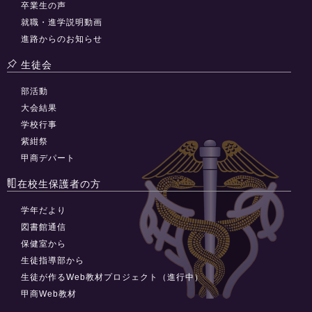
卒業生の声
就職・進学説明動画
進路からのお知らせ
生徒会
部活動
大会結果
学校行事
紫紺祭
甲商デパート
在校生保護者の方
学年だより
図書館通信
保健室から
生徒指導部から
生徒が作るWeb教材プロジェクト（進行中）
甲商Web教材