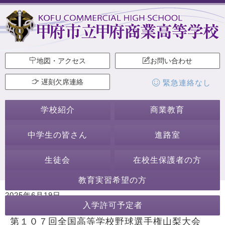
地図・アクセス
お問い合わせ
遅刻欠席連絡
緊急連絡なし
学校紹介
商業教育
中学生の皆さん
進路室
生徒会
在校生保護者の方
教育実習希望の方
2025年6月19日
入学許可予定者
カテゴリー:
生徒会・部活動
野球部
第１０７回全国高等学校野球選手権山梨大会