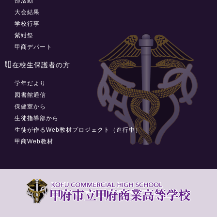
部活動
大会結果
学校行事
紫紺祭
甲商デパート
在校生保護者の方
学年だより
図書館通信
保健室から
生徒指導部から
生徒が作るWeb教材プロジェクト（進行中）
甲商Web教材