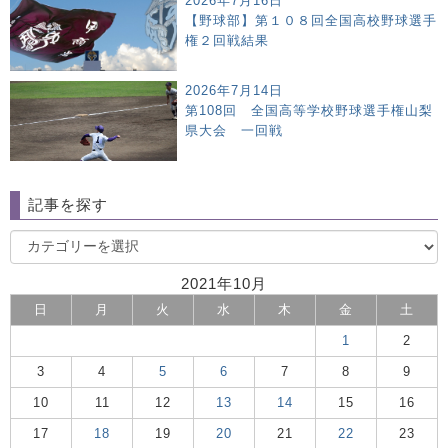
2026年7月16日
【野球部】第１０８回全国高校野球選手
権２回戦結果
2026年7月14日
第108回 全国高等学校野球選手権山梨
県大会 一回戦
記事を探す
2021年10月
日
月
火
水
木
金
土
1
2
3
4
5
6
7
8
9
10
11
12
13
14
15
16
17
18
19
20
21
22
23