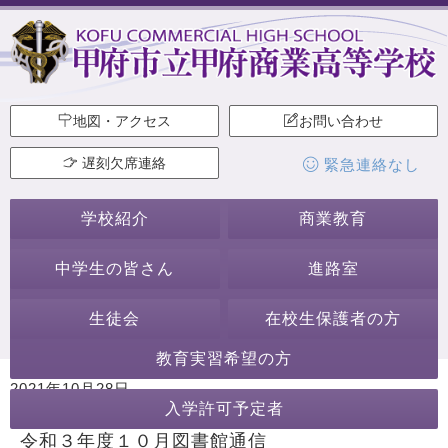
地図・アクセス
お問い合わせ
遅刻欠席連絡
緊急連絡なし
学校紹介
商業教育
中学生の皆さん
進路室
生徒会
在校生保護者の方
教育実習希望の方
2021年10月28日
入学許可予定者
カテゴリー:
学校からのお知らせ
図書館通信
令和３年度１０月図書館通信