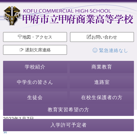
地図・アクセス
お問い合わせ
遅刻欠席連絡
緊急連絡なし
学校紹介
商業教育
中学生の皆さん
進路室
生徒会
在校生保護者の方
教育実習希望の方
2022年1月7日
入学許可予定者
カテゴリー:
始業式・終業式
行事・活動
ホームページ作成委員
会