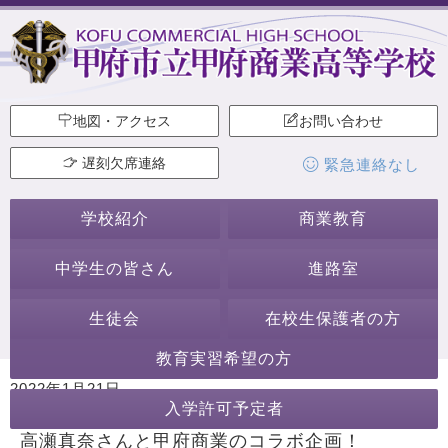
地図・アクセス
お問い合わせ
遅刻欠席連絡
緊急連絡なし
学校紹介
商業教育
中学生の皆さん
進路室
生徒会
在校生保護者の方
教育実習希望の方
2022年1月21日
入学許可予定者
カテゴリー:
行事・活動
その他の行事・活動
高瀬真奈さんと甲府商業のコラボ企画！