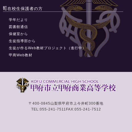
在校生保護者の方
学年だより
図書館通信
保健室から
生徒指導部から
生徒が作るWeb教材プロジェクト（進行中）
甲商Web教材
〒400-0845
山梨県甲府市上今井町300番地
TEL:055-241-7511
FAX:055-241-7512