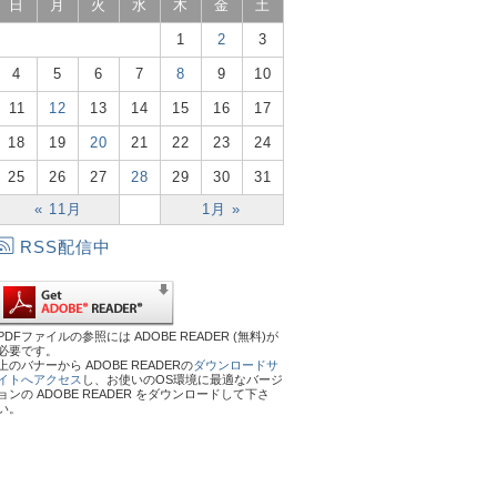
日
月
火
水
木
金
土
1
2
3
4
5
6
7
8
9
10
11
12
13
14
15
16
17
18
19
20
21
22
23
24
25
26
27
28
29
30
31
« 11月
1月 »
RSS配信中
PDFファイルの参照には ADOBE READER (無料)が
必要です。
上のバナーから ADOBE READERの
ダウンロードサ
イトへアクセス
し、お使いのOS環境に最適なバージ
ョンの ADOBE READER をダウンロードして下さ
い。