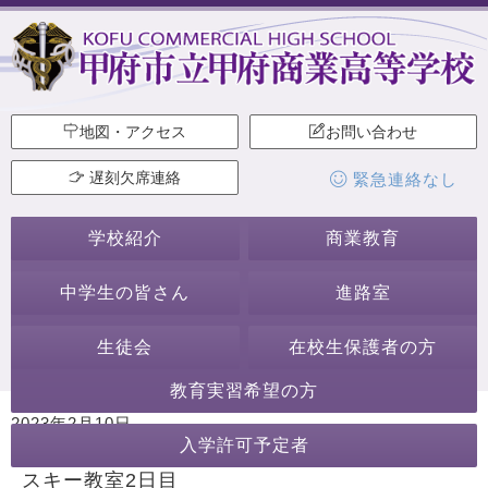
地図・アクセス
お問い合わせ
遅刻欠席連絡
緊急連絡なし
学校紹介
商業教育
中学生の皆さん
進路室
生徒会
在校生保護者の方
教育実習希望の方
2023年2月10日
入学許可予定者
カテゴリー:
行事・活動
スキー教室
スキー教室2日目