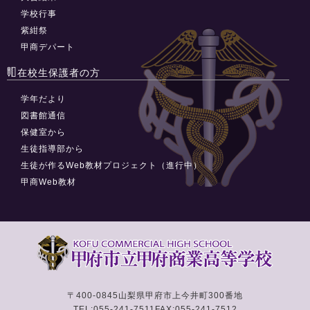
学校行事
紫紺祭
甲商デパート
在校生保護者の方
学年だより
図書館通信
保健室から
生徒指導部から
生徒が作るWeb教材プロジェクト（進行中）
甲商Web教材
〒400-0845
山梨県甲府市上今井町300番地
TEL:055-241-7511
FAX:055-241-7512