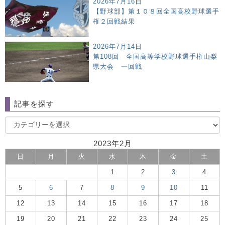
2026年7月16日
【野球部】第１０８回全国高校野球選手
権２回戦結果
2026年7月14日
第108回 全国高等学校野球選手権山梨
県大会 一回戦
記事を探す
2023年2月
日
月
火
水
木
金
土
1
2
3
4
5
6
7
8
9
10
11
12
13
14
15
16
17
18
19
20
21
22
23
24
25