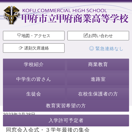
地図・アクセス
お問い合わせ
遅刻欠席連絡
緊急連絡なし
学校紹介
商業教育
中学生の皆さん
進路室
生徒会
在校生保護者の方
教育実習希望の方
2023年2月28日
入学許可予定者
カテゴリー:
行事・活動
同窓会
その他の行事・活動
同窓会入会式・３学年最後の集会