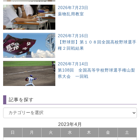
2026年7月23日
薬物乱用教室
2026年7月16日
【野球部】第１０８回全国高校野球選手
権２回戦結果
2026年7月14日
第108回 全国高等学校野球選手権山梨
県大会 一回戦
記事を探す
2023年4月
日
月
火
水
木
金
土