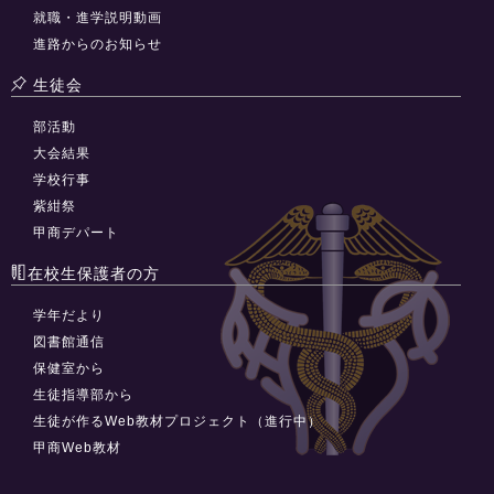
就職・進学説明動画
進路からのお知らせ
生徒会
部活動
大会結果
学校行事
紫紺祭
甲商デパート
在校生保護者の方
学年だより
図書館通信
保健室から
生徒指導部から
生徒が作るWeb教材プロジェクト（進行中）
甲商Web教材