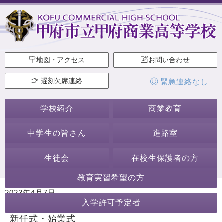
地図・アクセス
お問い合わせ
遅刻欠席連絡
緊急連絡なし
学校紹介
商業教育
中学生の皆さん
進路室
生徒会
在校生保護者の方
教育実習希望の方
2023年4月7日
入学許可予定者
カテゴリー:
始業式・終業式
行事・活動
新任式・始業式