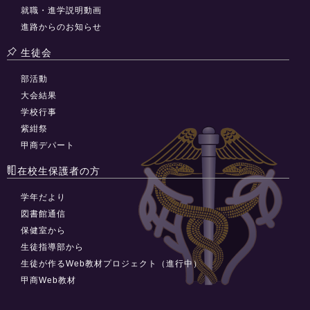
就職・進学説明動画
進路からのお知らせ
生徒会
部活動
大会結果
学校行事
紫紺祭
甲商デパート
在校生保護者の方
学年だより
図書館通信
保健室から
生徒指導部から
生徒が作るWeb教材プロジェクト（進行中）
甲商Web教材