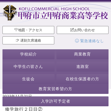
地図・アクセス
お問い合わせ
遅刻欠席連絡
緊急連絡なし
学校紹介
商業教育
中学生の皆さん
進路室
生徒会
在校生保護者の方
教育実習希望の方
2023年11月21日
入学許可予定者
カテゴリー:
行事・活動
修学旅行
修学旅行２日目②