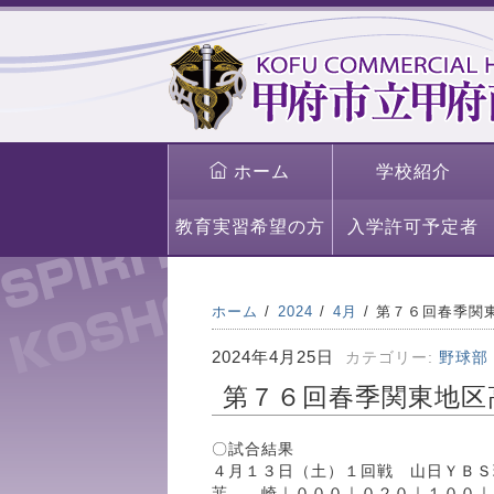
ホーム
学校紹介
教育実習希望の方
入学許可予定者
ホーム
2024
4月
第７６回春季関
2024年4月25日
カテゴリー:
野球部
第７６回春季関東地区
〇試合結果
４月１３日（土）１回戦 山日ＹＢＳ
韮 崎｜０００｜０２０｜１００｜