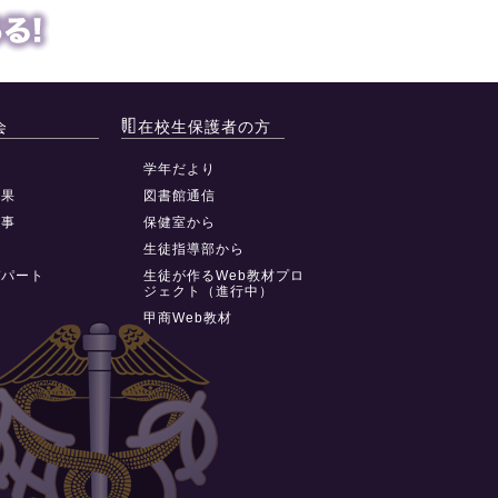
会
在校生保護者の方
動
学年だより
結果
図書館通信
行事
保健室から
祭
生徒指導部から
デパート
生徒が作るWeb教材プロ
ジェクト（進行中）
甲商Web教材