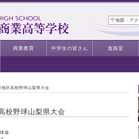
地図・アク
商業教育
中学生の皆さん
進路室
東地区高校野球山梨県大会
高校野球山梨県大会
球場
３