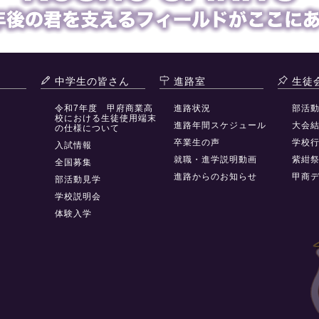
中学生の皆さん
進路室
生徒
令和7年度 甲府商業高
進路状況
部活
校における生徒使用端末
進路年間スケジュール
大会
の仕様について
卒業生の声
学校
入試情報
就職・進学説明動画
紫紺
全国募集
進路からのお知らせ
甲商
部活動見学
学校説明会
体験入学