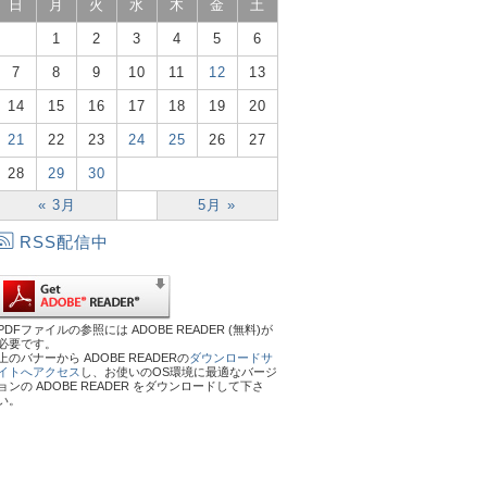
日
月
火
水
木
金
土
1
2
3
4
5
6
7
8
9
10
11
12
13
14
15
16
17
18
19
20
21
22
23
24
25
26
27
28
29
30
« 3月
5月 »
RSS配信中
PDFファイルの参照には ADOBE READER (無料)が
必要です。
上のバナーから ADOBE READERの
ダウンロードサ
イトへアクセス
し、お使いのOS環境に最適なバージ
ョンの ADOBE READER をダウンロードして下さ
い。