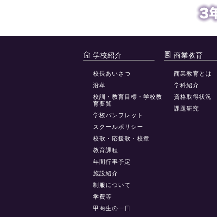
学校紹介
商業教育
校長あいさつ
商業教育とは
沿革
学科紹介
校訓・教育目標・学校教
資格取得状況
育要覧
課題研究
学校パンフレット
スクールポリシー
校歌・応援歌・校章
教育課程
年間行事予定
施設紹介
制服について
学費等
甲商生の一日