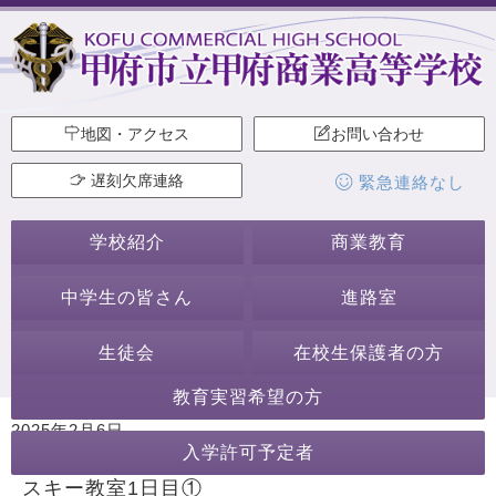
地図・アクセス
お問い合わせ
遅刻欠席連絡
緊急連絡なし
学校紹介
商業教育
中学生の皆さん
進路室
生徒会
在校生保護者の方
教育実習希望の方
2025年2月6日
入学許可予定者
カテゴリー:
行事・活動
スキー教室
スキー教室1日目①