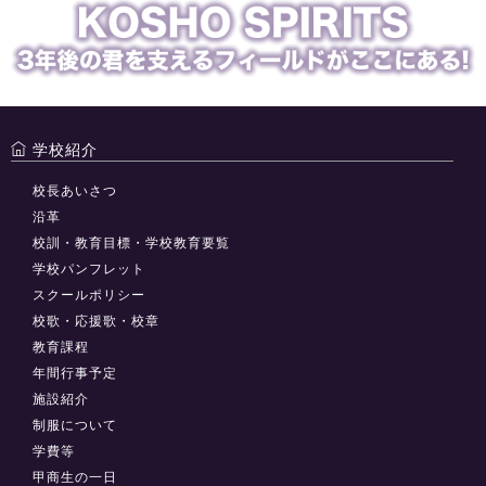
学校紹介
校長あいさつ
沿革
校訓・教育目標・学校教育要覧
学校パンフレット
スクールポリシー
校歌・応援歌・校章
教育課程
年間行事予定
施設紹介
制服について
学費等
甲商生の一日