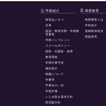
学校紹介
商業教育
校長あいさつ
商業教育とは
沿革
学科紹介
校訓・教育目標・学校教
資格取得状況
育要覧
課題研究
学校パンフレット
スクールポリシー
校歌・応援歌・校章
教育課程
年間行事予定
施設紹介
制服について
学費等
甲商生の一日
学校評価
いじめ防止基本方針
部活動方針