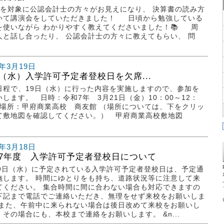
生を対象に公認会計士の方々がお見えになり、 決算書の読み方
いて講演会をしていただきました！ 日頃から勉強している
を使いながら わかりやすく教えてくださいました！📚 周
人と話し合ったり、 公認会計士の方々に教えてもらい、 問
5年3月19日
19（水）入学許可予定者登校日を欠席...
日程で、19日（水）に行った内容を実施しますので、参加を
いします。 日時：令和7年 3月21日（金）10：00～12：
頃 場所：甲府商業高校 商友館 （場所については、下をクリッ
て敷地図を確認してください。） 甲府商業高校敷地図
5年3月18日
7年度 入学許可予定者登校日について
19日（水）に予定されている入学許可予定者登校日は、予定通
施します。 時間にゆとりをも持ち、道路状況等に注意して来
てください。 集合時間に間に合わない場合も対応できますの
下記まで電話でご連絡いただき、無理をせず来校をお願いしま
 また、午前中に来られない場合は後日改めて来校をお願いし
。その場合にも、本校まで連絡をお願いします。 &n...