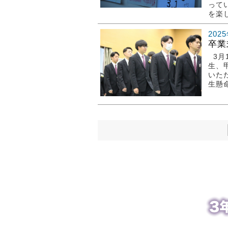
って
を楽し
202
卒業
3月
生、
いた
生懸