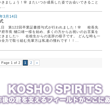
いきましょう！🌸 またいつか成長した姿でお会いできること
...
5年3月14日
式
1日 第122回卒業証書授与式が行われました！🌸 校長先
甲府市長 樋口雄一様を始め、多くの方からお祝いのお言葉を
だきました✨ 在校生からの送辞の様子です。 どんな時も一
命全力で取り組む先輩方は私達の憧れです！！...
Page 1 of 2
1
2
»