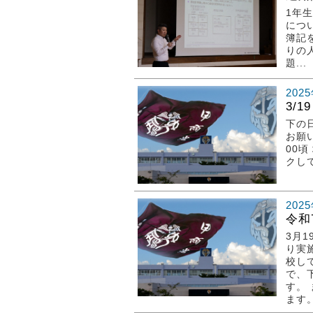
1年
につ
簿記
りの
題...
202
3/
下の
お願
00
クし
202
令和
3月
り実
校し
で、
す。
ます