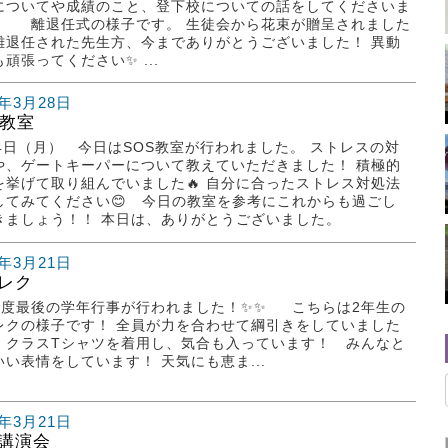
についてや成績のこと、登下校についての話をしてくださいま
。 離退任式の様子です。 生徒会から花束が贈呈されました
 離退任された先生方、今までありがとうございました！ 異動
頑張ってください✨ ...
5年3月28日
S教室
24日（月） 今日はSOS教室が行われました。 ストレスの対
や、ゲートキーパーについて教えていただきました！ 積極的
を挙げて取り組んでいました🔥 自分に合ったストレス対処法
してみてください😊 今日の教室を参考にこれからも過ごし
きましょう！！ 本日は、ありがとうございました。
5年3月21日
レク
度最後の学年行事が行われました！✨✨ こちらは2年生の
レクの様子です！ 全員が力を合わせて綱引きをしていました
💥 クラスTシャツを着用し、気合も入っています！ みんなと
いい表情をしています！ 天気にも恵ま...
5年3月21日
講演会