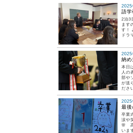
202
語学
2泊
ます
す！
ドラ
202
納め
本日
人の
部や
が送
ださ
202
最後
卒業
涙や
🌸
いま