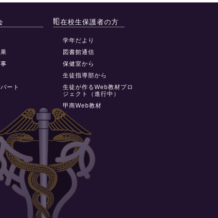
会
在校生保護者の方
動
学年だより
結果
図書館通信
行事
保健室から
祭
生徒指導部から
デパート
生徒が作るWeb教材プロ
ジェクト（進行中）
甲商Web教材