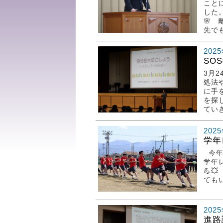
こと
した
🌸
先でも
202
SO
3月
処法
に手
を探
てい
202
学年
今年
学年
💪
ても
202
進路