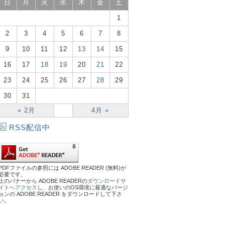
日
月
火
水
木
金
土
1
2
3
4
5
6
7
8
9
10
11
12
13
14
15
16
17
18
19
20
21
22
23
24
25
26
27
28
29
30
31
« 2月
4月 »
RSS配信中
PDFファイルの参照には ADOBE READER (無料)が
必要です。
上のバナーから ADOBE READERの
ダウンロードサ
イトへアクセス
し、お使いのOS環境に最適なバージ
ョンの ADOBE READER をダウンロードして下さ
い。