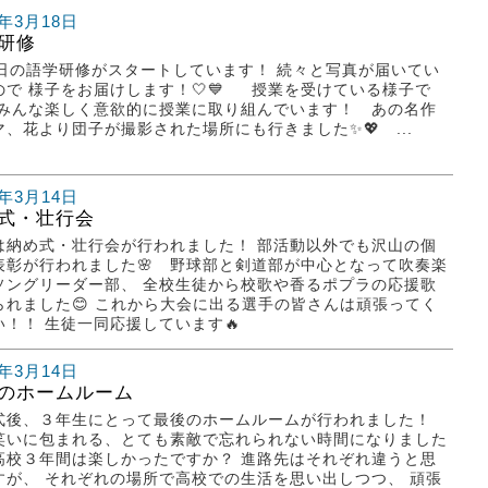
5年3月18日
研修
3日の語学研修がスタートしています！ 続々と写真が届いてい
ので 様子をお届けします！🤍💙 授業を受けている様子で
 みんな楽しく意欲的に授業に取り組んでいます！ あの名作
マ、花より団子が撮影された場所にも行きました✨💖 ...
5年3月14日
式・壮行会
は納め式・壮行会が行われました！ 部活動以外でも沢山の個
表彰が行われました🌸 野球部と剣道部が中心となって吹奏楽
ソングリーダー部、 全校生徒から校歌や香るポプラの応援歌
られました😊 これから大会に出る選手の皆さんは頑張ってく
い！！ 生徒一同応援しています🔥
5年3月14日
のホームルーム
式後、３年生にとって最後のホームルームが行われました！
笑いに包まれる、とても素敵で忘れられない時間になりました
 高校３年間は楽しかったですか？ 進路先はそれぞれ違うと思
すが、 それぞれの場所で高校での生活を思い出しつつ、 頑張