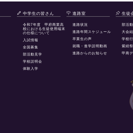
中学生の皆さん
進路室
生徒
令和7年度 甲府商業高
進路状況
部活
校における生徒使用端末
進路年間スケジュール
大会
の仕様について
卒業生の声
学校
入試情報
就職・進学説明動画
紫紺
全国募集
進路からのお知らせ
甲商
部活動見学
学校説明会
体験入学